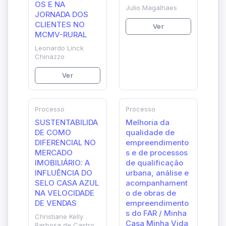
OS E NA
Julio Magalhaes
JORNADA DOS
CLIENTES NO
Ver
MCMV-RURAL
Leonardo Linck
Chinazzo
Ver
Processo
Processo
SUSTENTABILIDA
Melhoria da
DE COMO
qualidade de
DIFERENCIAL NO
empreendimento
MERCADO
s e de processos
IMOBILIÁRIO: A
de qualificação
INFLUÊNCIA DO
urbana, análise e
SELO CASA AZUL
acompanhament
NA VELOCIDADE
o de obras de
DE VENDAS
empreendimento
s do FAR / Minha
Christiane Kelly
Casa Minha Vida
Barbosa de Castro