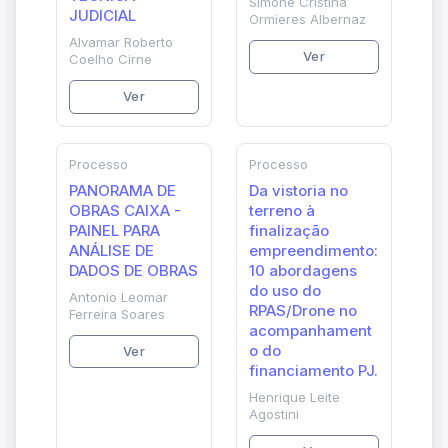
Simone Cristina
JUDICIAL
Ormieres Albernaz
Alvamar Roberto
Ver
Coelho Cirne
Ver
Processo
Processo
PANORAMA DE
Da vistoria no
OBRAS CAIXA -
terreno à
PAINEL PARA
finalização
ANÁLISE DE
empreendimento:
DADOS DE OBRAS
10 abordagens
do uso do
Antonio Leomar
RPAS/Drone no
Ferreira Soares
acompanhament
o do
Ver
financiamento PJ.
Henrique Leite
Agostini