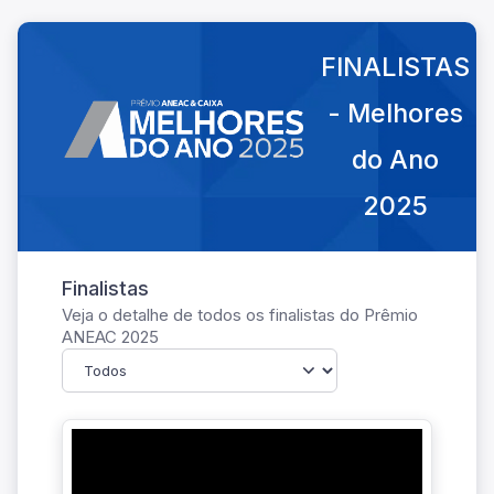
FINALISTAS
- Melhores
do Ano
2025
Finalistas
Veja o detalhe de todos os finalistas do Prêmio
ANEAC 2025