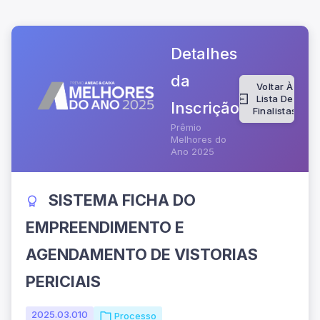
Detalhes
da
Voltar À
Lista De
Inscrição
Finalistas
Prêmio
Melhores do
Ano 2025
SISTEMA FICHA DO
EMPREENDIMENTO E
AGENDAMENTO DE VISTORIAS
PERICIAIS
2025.03.010
Processo