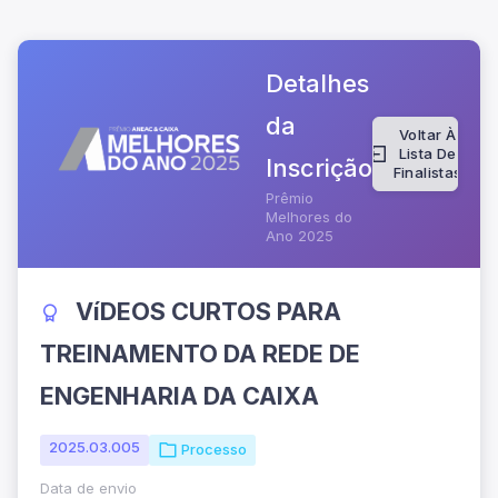
Detalhes
da
Voltar À
Lista De
Inscrição
Finalistas
Prêmio
Melhores do
Ano 2025
VíDEOS CURTOS PARA
TREINAMENTO DA REDE DE
ENGENHARIA DA CAIXA
2025.03.005
Processo
Data de envio