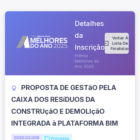
Detalhes
da
Voltar À
Lista De
Inscrição
Finalistas
Prêmio
Melhores do
Ano 2025
PROPOSTA DE GESTãO PELA
CAIXA DOS RESíDUOS DA
CONSTRUçãO E DEMOLIçãO
INTEGRADA à PLATAFORMA BIM
2025.03.006
Processo