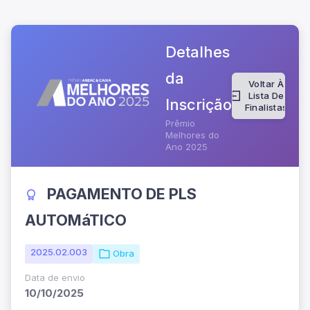
Detalhes
da
Voltar À
Lista De
Inscrição
Finalistas
Prêmio
Melhores do
Ano 2025
PAGAMENTO DE PLS
AUTOMáTICO
2025.02.003
Obra
Data de envio
10/10/2025