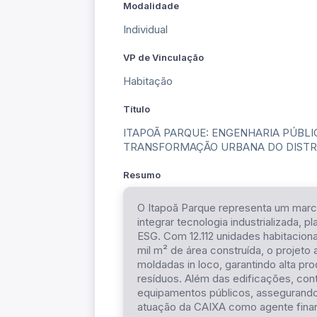
Modalidade
Individual
VP de Vinculação
Habitação
Título
ITAPOÃ PARQUE: ENGENHARIA PÚBLI
TRANSFORMAÇÃO URBANA DO DISTR
Resumo
O Itapoã Parque representa um marco 
integrar tecnologia industrializada, 
ESG. Com 12.112 unidades habitaciona
mil m² de área construída, o projet
moldadas in loco, garantindo alta pr
resíduos. Além das edificações, con
equipamentos públicos, assegurando o
atuação da CAIXA como agente finan