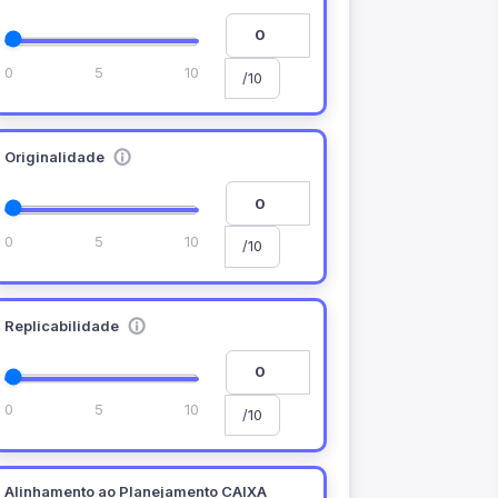
0
5
10
/10
Originalidade
0
5
10
/10
Replicabilidade
0
5
10
/10
Alinhamento ao Planejamento CAIXA